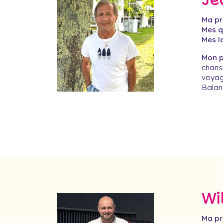
Je
Ma pr
Mes qu
Mes lo
Mon pr
charis
voyag
Balan
Wi
Ma pr