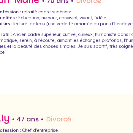
an-Marie
• 70 ans •
Divorcé
ofession :
retraité cadre supérieur
alités :
Education, humour, convivial, vivant, fidèle
isirs :
lecture, bateau (une vedette amarrée au port d’hendaye
ofil :
Ancien cadre supérieur, cultivé, curieux, humaniste dans l
matique, serein, à l’écoute, aimant les échanges profonds, l’hum
es et la beauté des choses simples. Je suis sportif, très soign
ce
lly
• 47 ans •
Divorcé
ofession :
Chef d'entreprise