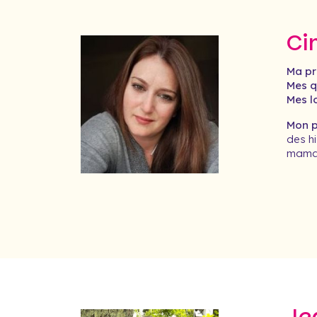
Ci
Ma pr
Mes qu
Mes lo
Mon pr
des hi
maman