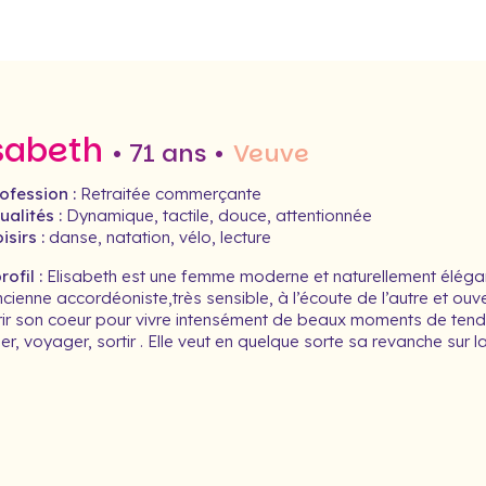
isabeth
• 71 ans •
Veuve
ofession :
Retraitée commerçante
alités :
Dynamique, tactile, douce, attentionnée
isirs :
danse, natation, vélo, lecture
ofil :
Elisabeth est une femme moderne et naturellement élégant
cienne accordéoniste,très sensible, à l’écoute de l’autre et ouver
rir son coeur pour vivre intensément de beaux moments de tendr
r, voyager, sortir . Elle veut en quelque sorte sa revanche sur 