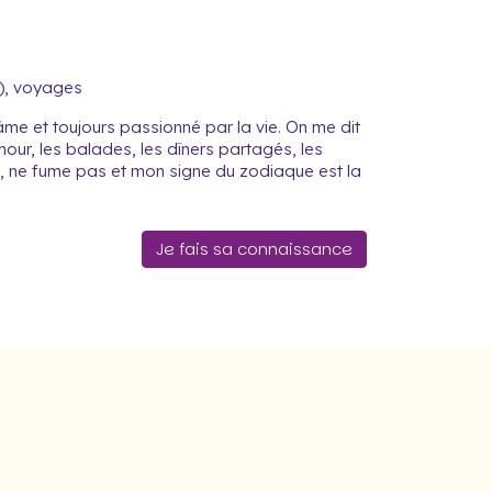
), voyages
’âme et toujours passionné par la vie. On me dit
our, les balades, les dîners partagés, les
é, ne fume pas et mon signe du zodiaque est la
Je fais sa connaissance