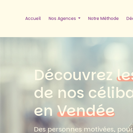
Accueil
Nos Agences
Notre Méthode
Déc
Découvrez
le
de nos célib
en
Vendée
Des personnes motivées, pour 