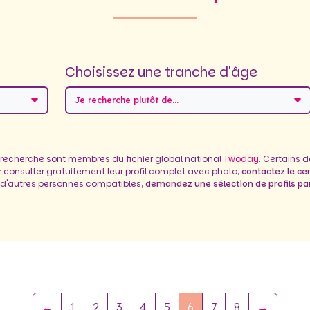
Choisissez une tranche d'âge
Je recherche plutôt de...
 recherche sont membres du fichier global national
Twoday
. Certains 
ur consulter gratuitement leur profil complet avec photo,
contactez le ce
 d'autres personnes compatibles,
demandez une sélection de profils par
←
1
2
3
4
5
6
7
8
→