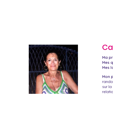
Ca
Ma pr
Mes qu
Mes lo
Mon pr
randon
sur la
relati