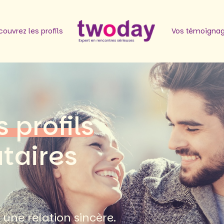
ouvrez les profils
Vos témoigna
s profils
ataires
une relation sincère.