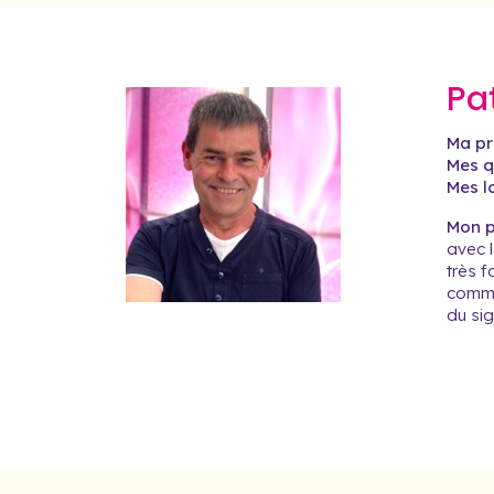
Pa
Ma pr
Mes qu
Mes lo
Mon pr
avec l
très f
comme
du sig