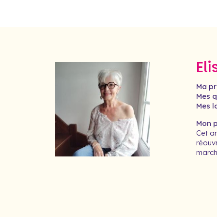
El
Ma pr
Mes qu
Mes lo
Mon pr
Cet an
réouv
marche