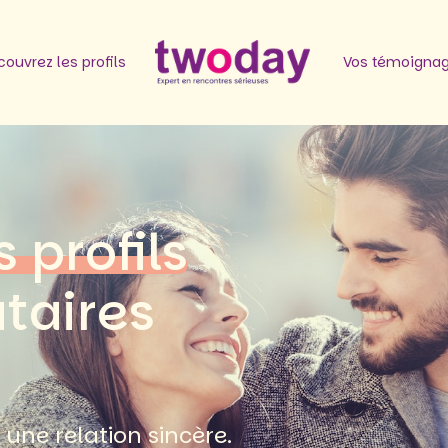
ouvrez les profils
Vos témoigna
s profils
ataires
une relation sincère.