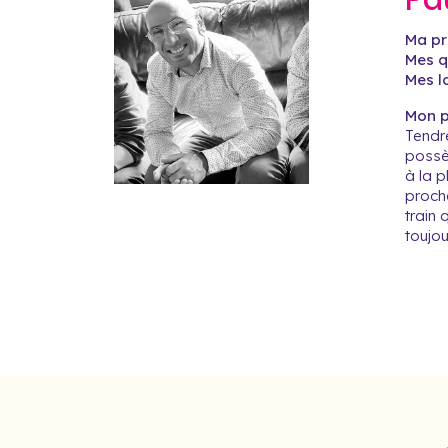
Pa
Ma pr
Mes qu
Mes lo
Mon pr
Tendre
possèd
à la p
proche
train 
toujou