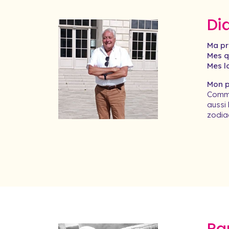
Di
Ma pr
Mes qu
Mes lo
Mon pr
Commu
aussi 
zodiaq