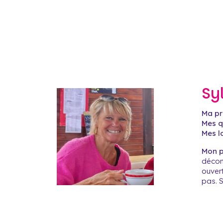
Sy
Ma pr
Mes qu
Mes lo
Mon pr
décon
ouvert
pas. 