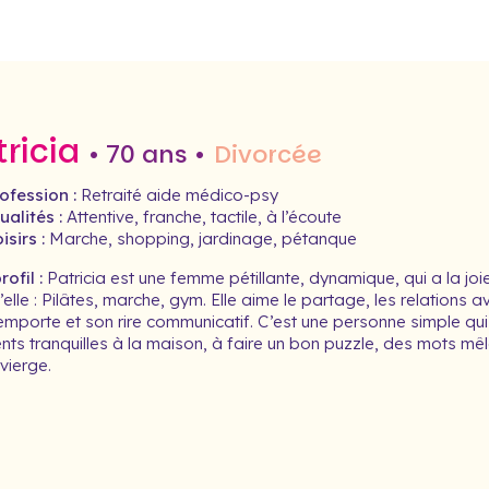
tricia
• 70 ans •
Divorcée
ofession :
Retraité aide médico-psy
alités :
Attentive, franche, tactile, à l’écoute
isirs :
Marche, shopping, jardinage, pétanque
ofil :
Patricia est une femme pétillante, dynamique, qui a la joie
’elle : Pilâtes, marche, gym. Elle aime le partage, les relations a
mporte et son rire communicatif. C’est une personne simple qui ai
ts tranquilles à la maison, à faire un bon puzzle, des mots mêl
 vierge.