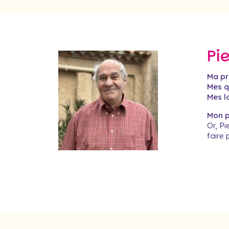
Pi
Ma pr
Mes qu
Mes lo
Mon pr
Or, Pi
faire 