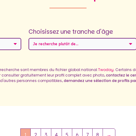
Choisissez une tranche d'âge
Je recherche plutôt de...
 recherche sont membres du fichier global national
Twoday
. Certains 
ur consulter gratuitement leur profil complet avec photo,
contactez le ce
 d'autres personnes compatibles,
demandez une sélection de profils par
1
2
3
4
5
6
7
8
→