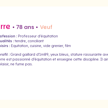
erre
• 78 ans •
Veuf
ofession :
Professeur d'équitation
alités :
tendre, conciliant
isirs :
Equitation, cuisine, vide grenier, film
ofil :
Grand gaillard d'1m89, yeux bleus, stature rassurante av
erre est passionné d’équitation et enseigne cette discipline. Il a
plaisir, ne fume pas.