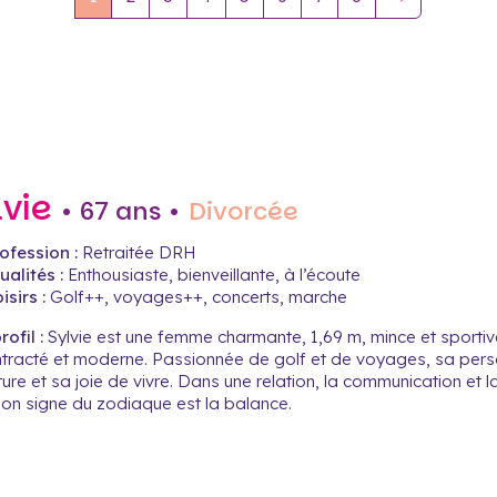
lvie
• 67 ans •
Divorcée
ofession :
Retraitée DRH
alités :
Enthousiaste, bienveillante, à l’écoute
isirs :
Golf++, voyages++, concerts, marche
ofil :
Sylvie est une femme charmante, 1,69 m, mince et sportive
tracté et moderne. Passionnée de golf et de voyages, sa perso
ure et sa joie de vivre. Dans une relation, la communication et la 
Son signe du zodiaque est la balance.