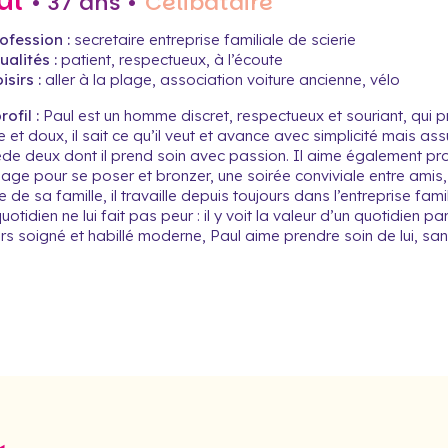
ul
• 37 ans •
Célibataire
ofession :
secretaire entreprise familiale de scierie
alités :
patient, respectueux, à l’écoute
isirs :
aller à la plage, association voiture ancienne, vélo
ofil :
Paul est un homme discret, respectueux et souriant, qui pr
 et doux, il sait ce qu’il veut et avance avec simplicité mais as
e deux dont il prend soin avec passion. Il aime également profit
lage pour se poser et bronzer, une soirée conviviale entre amis,
 de sa famille, il travaille depuis toujours dans l’entreprise famili
quotidien ne lui fait pas peur : il y voit la valeur d’un quotidie
rs soigné et habillé moderne, Paul aime prendre soin de lui, s