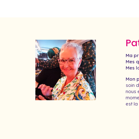
Pa
Ma pr
Mes qu
Mes lo
Mon pr
soin d
nous e
momen
est la