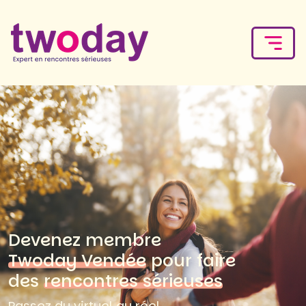
Devenez membre
Twoday Vendée
pour faire
des
rencontres sérieuses
Passez du virtuel au réel.